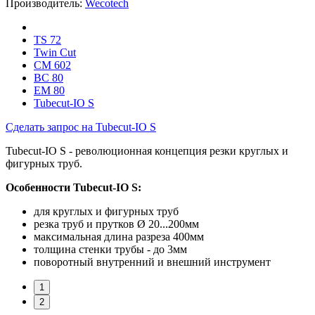
Производитель:
Wecotech
TS 72
Twin Cut
CM 602
BC 80
EM 80
Tubecut-IO S
Сделать запрос на Tubecut-IO S
Tubecut-IO S - революционная концепция резки круглых и
фигурных труб.
Особенности Tubecut-IO S:
для круглых и фигурных труб
резка труб и прутков Ø 20...200мм
максимальная длина разреза 400мм
толщина стенки трубы - до 3мм
поворотный внутренний и внешний инструмент
1
2